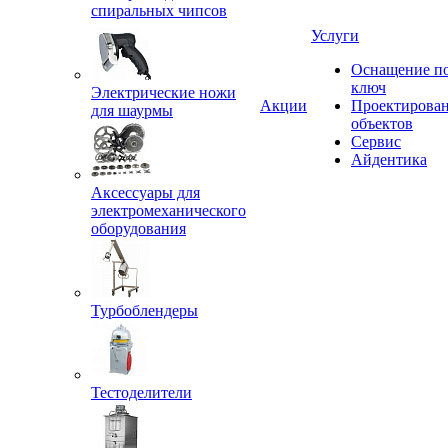
спиральных чипсов
Услуги
Оснащение п
ключ
Электрические ножи
Акции
Проектирова
для шаурмы
объектов
Сервис
Айдентика
Аксессуары для
электромеханического
оборудования
Турбоблендеры
Тестоделители