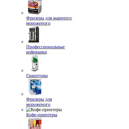
Фризеры для жареного
мороженого
Профессиональные
кофеварки
Граниторы
Фризеры для
мороженого
Кофе-принтеры