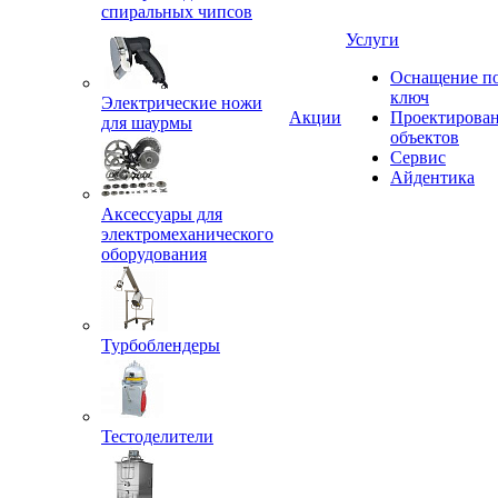
спиральных чипсов
Услуги
Оснащение п
ключ
Электрические ножи
Акции
Проектирова
для шаурмы
объектов
Сервис
Айдентика
Аксессуары для
электромеханического
оборудования
Турбоблендеры
Тестоделители