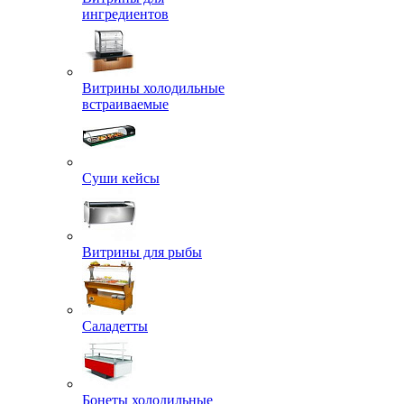
ингредиентов
Витрины холодильные
встраиваемые
Суши кейсы
Витрины для рыбы
Саладетты
Бонеты холодильные