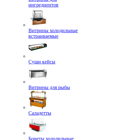
ингредиентов
Витрины холодильные
встраиваемые
Суши кейсы
Витрины для рыбы
Саладетты
Бонеты холодильные