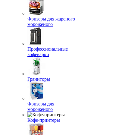
Фризеры для жареного
мороженого
Профессиональные
кофеварки
Граниторы
Фризеры для
мороженого
Кофе-принтеры