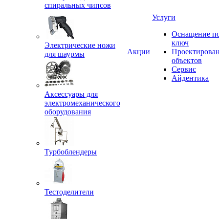
спиральных чипсов
Услуги
Оснащение п
ключ
Электрические ножи
Акции
Проектирова
для шаурмы
объектов
Сервис
Айдентика
Аксессуары для
электромеханического
оборудования
Турбоблендеры
Тестоделители