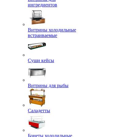
ингредиентов
Витрины холодильные
встраиваемые
Суши кейсы
Витрины для рыбы
Саладетты
Бонеты холодильные