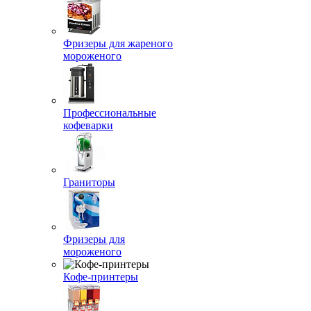
Фризеры для жареного
мороженого
Профессиональные
кофеварки
Граниторы
Фризеры для
мороженого
Кофе-принтеры