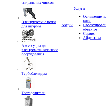
спиральных чипсов
Услуги
Оснащение п
ключ
Электрические ножи
Акции
Проектирова
для шаурмы
объектов
Сервис
Айдентика
Аксессуары для
электромеханического
оборудования
Турбоблендеры
Тестоделители