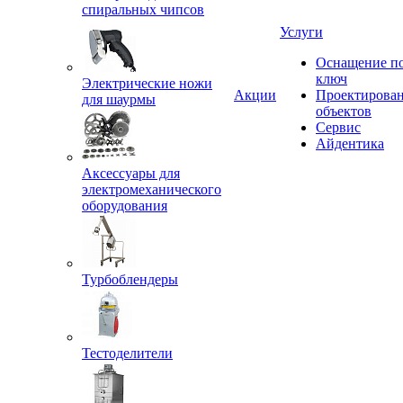
спиральных чипсов
Услуги
Оснащение п
ключ
Электрические ножи
Акции
Проектирова
для шаурмы
объектов
Сервис
Айдентика
Аксессуары для
электромеханического
оборудования
Турбоблендеры
Тестоделители