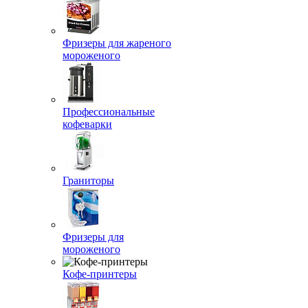
Фризеры для жареного
мороженого
Профессиональные
кофеварки
Граниторы
Фризеры для
мороженого
Кофе-принтеры