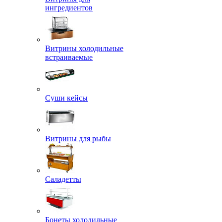
ингредиентов
Витрины холодильные
встраиваемые
Суши кейсы
Витрины для рыбы
Саладетты
Бонеты холодильные