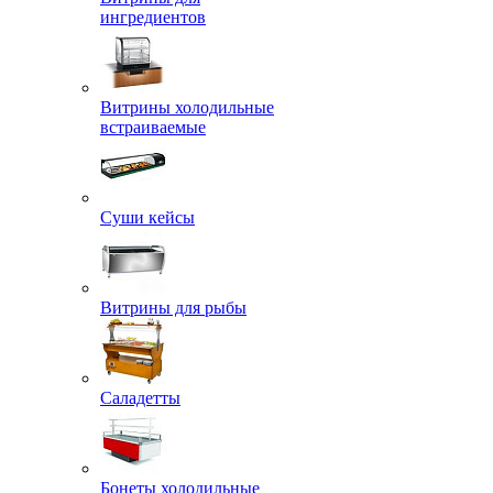
ингредиентов
Витрины холодильные
встраиваемые
Суши кейсы
Витрины для рыбы
Саладетты
Бонеты холодильные