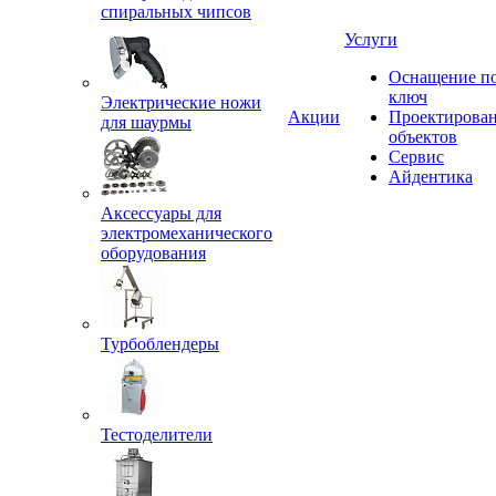
спиральных чипсов
Услуги
Оснащение п
ключ
Электрические ножи
Акции
Проектирова
для шаурмы
объектов
Сервис
Айдентика
Аксессуары для
электромеханического
оборудования
Турбоблендеры
Тестоделители