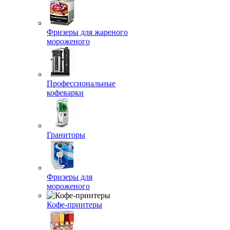
Фризеры для жареного
мороженого
Профессиональные
кофеварки
Граниторы
Фризеры для
мороженого
Кофе-принтеры