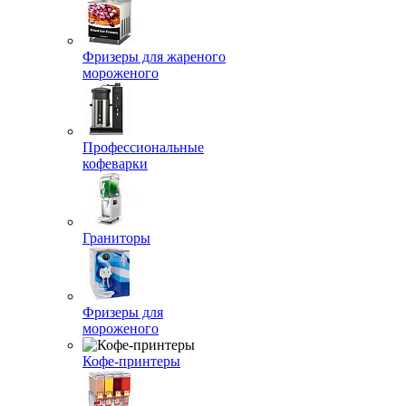
Фризеры для жареного
мороженого
Профессиональные
кофеварки
Граниторы
Фризеры для
мороженого
Кофе-принтеры