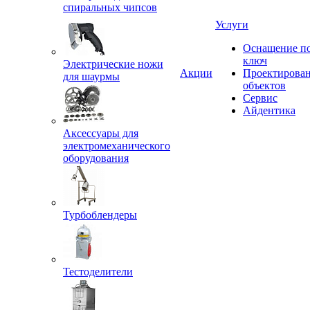
спиральных чипсов
Услуги
Оснащение п
ключ
Электрические ножи
Акции
Проектирова
для шаурмы
объектов
Сервис
Айдентика
Аксессуары для
электромеханического
оборудования
Турбоблендеры
Тестоделители