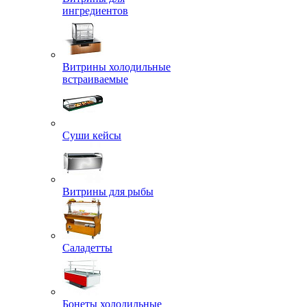
ингредиентов
Витрины холодильные
встраиваемые
Суши кейсы
Витрины для рыбы
Саладетты
Бонеты холодильные