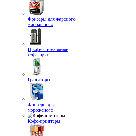
Фризеры для жареного
мороженого
Профессиональные
кофеварки
Граниторы
Фризеры для
мороженого
Кофе-принтеры