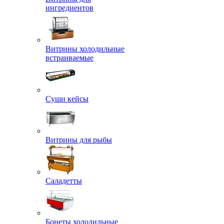
ингредиентов
Витрины холодильные
встраиваемые
Суши кейсы
Витрины для рыбы
Саладетты
Бонеты холодильные