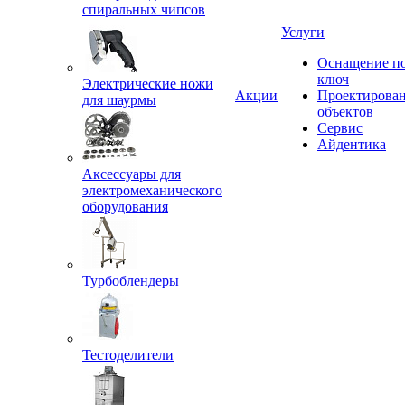
спиральных чипсов
Услуги
Оснащение п
ключ
Электрические ножи
Акции
Проектирова
для шаурмы
объектов
Сервис
Айдентика
Аксессуары для
электромеханического
оборудования
Турбоблендеры
Тестоделители