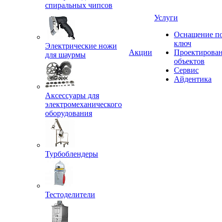
спиральных чипсов
Услуги
Оснащение п
ключ
Электрические ножи
Акции
Проектирова
для шаурмы
объектов
Сервис
Айдентика
Аксессуары для
электромеханического
оборудования
Турбоблендеры
Тестоделители