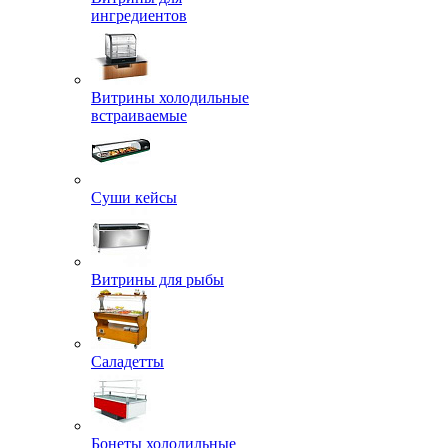
ингредиентов
Витрины холодильные
встраиваемые
Суши кейсы
Витрины для рыбы
Саладетты
Бонеты холодильные