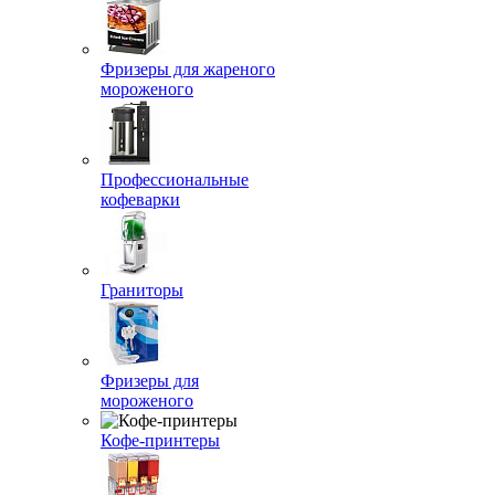
Фризеры для жареного
мороженого
Профессиональные
кофеварки
Граниторы
Фризеры для
мороженого
Кофе-принтеры