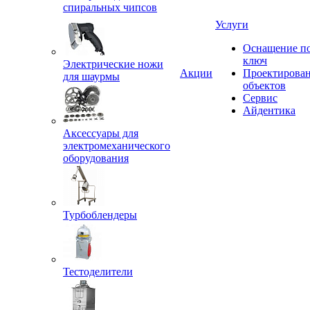
спиральных чипсов
Услуги
Оснащение п
ключ
Электрические ножи
Акции
Проектирова
для шаурмы
объектов
Сервис
Айдентика
Аксессуары для
электромеханического
оборудования
Турбоблендеры
Тестоделители