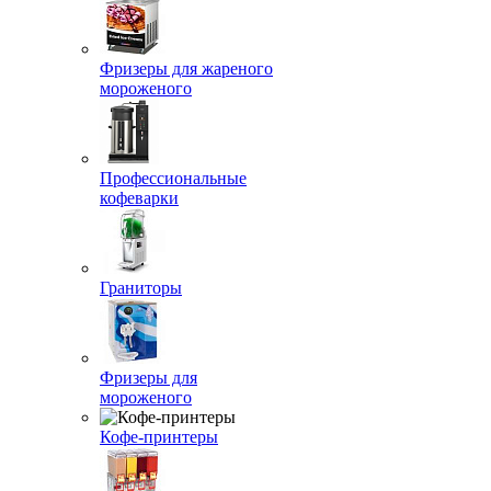
Фризеры для жареного
мороженого
Профессиональные
кофеварки
Граниторы
Фризеры для
мороженого
Кофе-принтеры