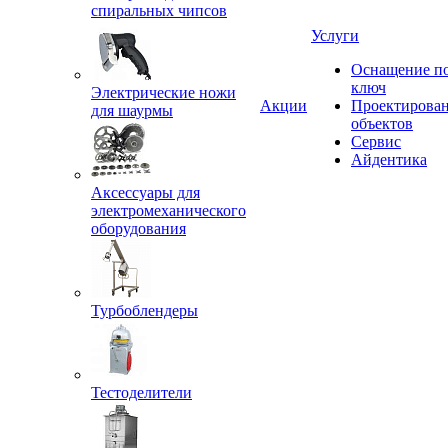
спиральных чипсов
Услуги
Оснащение п
ключ
Электрические ножи
Акции
Проектирова
для шаурмы
объектов
Сервис
Айдентика
Аксессуары для
электромеханического
оборудования
Турбоблендеры
Тестоделители