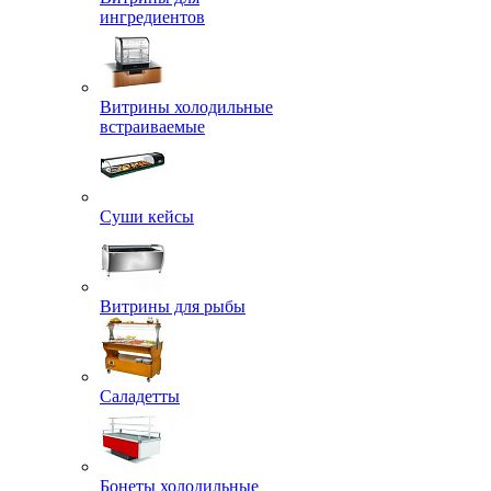
ингредиентов
Витрины холодильные
встраиваемые
Суши кейсы
Витрины для рыбы
Саладетты
Бонеты холодильные