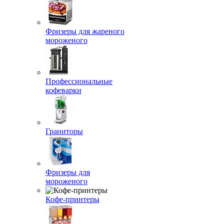
Фризеры для жареного
мороженого
Профессиональные
кофеварки
Граниторы
Фризеры для
мороженого
Кофе-принтеры