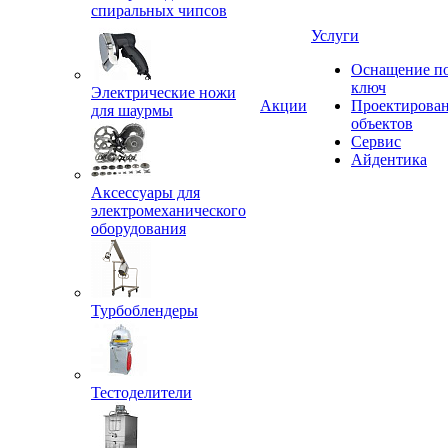
спиральных чипсов
Услуги
Оснащение п
ключ
Электрические ножи
Акции
Проектирова
для шаурмы
объектов
Сервис
Айдентика
Аксессуары для
электромеханического
оборудования
Турбоблендеры
Тестоделители