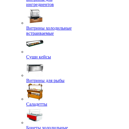
ингредиентов
Витрины холодильные
встраиваемые
Суши кейсы
Витрины для рыбы
Саладетты
Бонеты холодильные