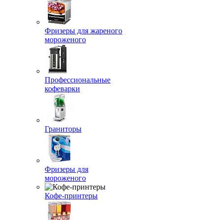
Фризеры для жареного
мороженого
Профессиональные
кофеварки
Граниторы
Фризеры для
мороженого
Кофе-принтеры