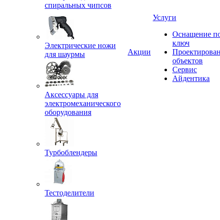
спиральных чипсов
Услуги
Оснащение п
ключ
Электрические ножи
Акции
Проектирова
для шаурмы
объектов
Сервис
Айдентика
Аксессуары для
электромеханического
оборудования
Турбоблендеры
Тестоделители