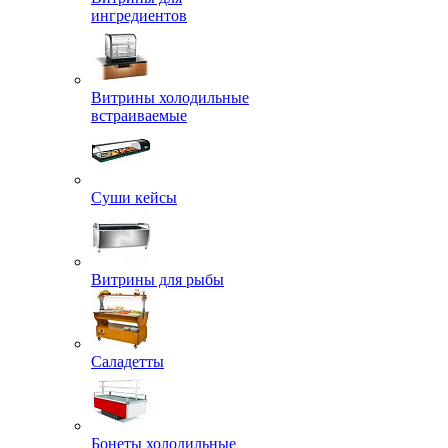
ингредиентов
Витрины холодильные
встраиваемые
Суши кейсы
Витрины для рыбы
Саладетты
Бонеты холодильные