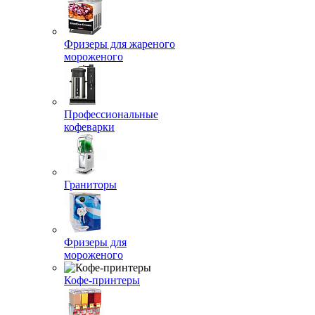
Фризеры для жареного
мороженого
Профессиональные
кофеварки
Граниторы
Фризеры для
мороженого
Кофе-принтеры