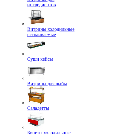
ингредиентов
Витрины холодильные
встраиваемые
Суши кейсы
Витрины для рыбы
Саладетты
Бонеты холодильные