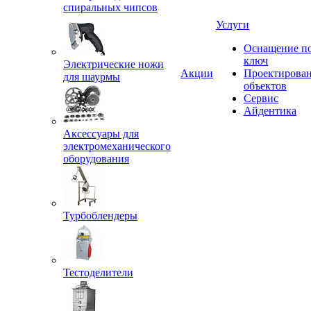
спиральных чипсов
Услуги
Оснащение п
ключ
Электрические ножи
Акции
Проектирова
для шаурмы
объектов
Сервис
Айдентика
Аксессуары для
электромеханического
оборудования
Турбоблендеры
Тестоделители