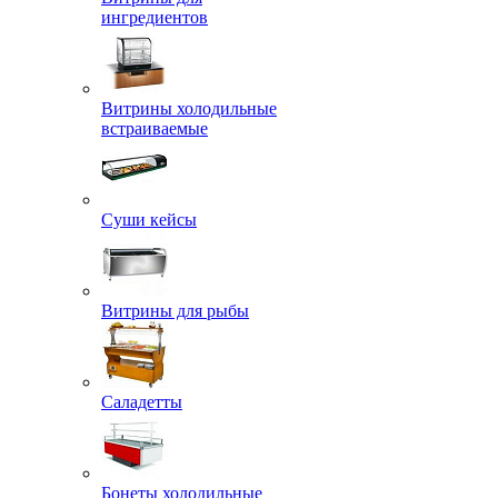
ингредиентов
Витрины холодильные
встраиваемые
Суши кейсы
Витрины для рыбы
Саладетты
Бонеты холодильные