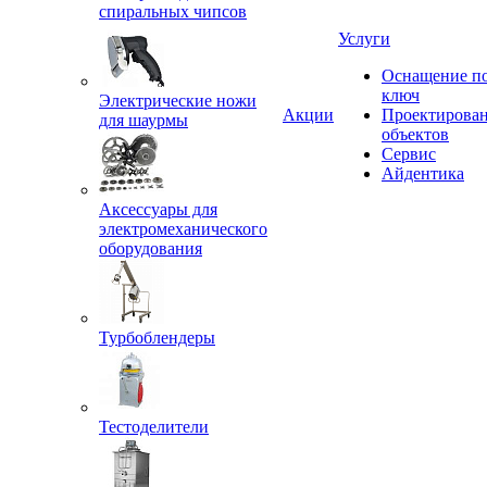
спиральных чипсов
Услуги
Оснащение п
ключ
Электрические ножи
Акции
Проектирова
для шаурмы
объектов
Сервис
Айдентика
Аксессуары для
электромеханического
оборудования
Турбоблендеры
Тестоделители