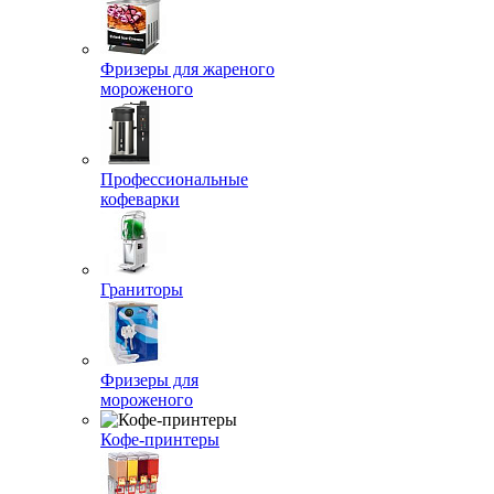
Фризеры для жареного
мороженого
Профессиональные
кофеварки
Граниторы
Фризеры для
мороженого
Кофе-принтеры