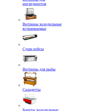
ингредиентов
Витрины холодильные
встраиваемые
Суши кейсы
Витрины для рыбы
Саладетты
Бонеты холодильные