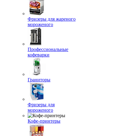
Фризеры для жареного
мороженого
Профессиональные
кофеварки
Граниторы
Фризеры для
мороженого
Кофе-принтеры