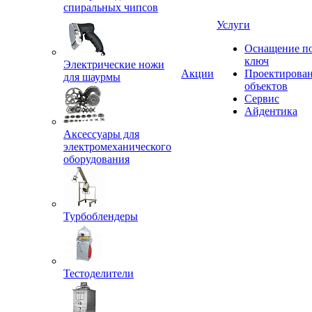
спиральных чипсов
Услуги
Оснащение п
ключ
Электрические ножи
Акции
Проектирова
для шаурмы
объектов
Сервис
Айдентика
Аксессуары для
электромеханического
оборудования
Турбоблендеры
Тестоделители