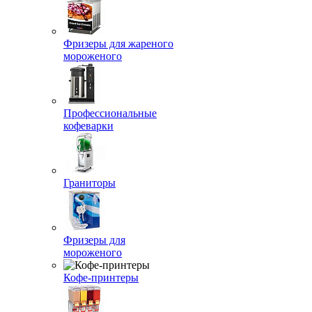
Фризеры для жареного
мороженого
Профессиональные
кофеварки
Граниторы
Фризеры для
мороженого
Кофе-принтеры