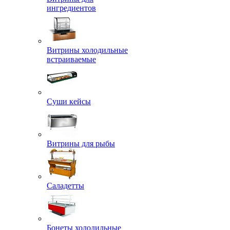
ингредиентов
Витрины холодильные
встраиваемые
Суши кейсы
Витрины для рыбы
Саладетты
Бонеты холодильные