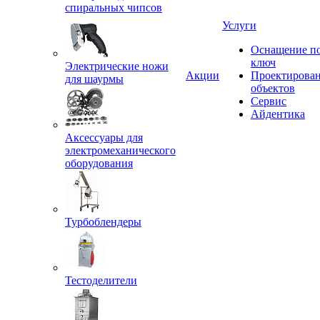
спиральных чипсов
Услуги
Оснащение п
ключ
Электрические ножи
Акции
Проектирова
для шаурмы
объектов
Сервис
Айдентика
Аксессуары для
электромеханического
оборудования
Турбоблендеры
Тестоделители