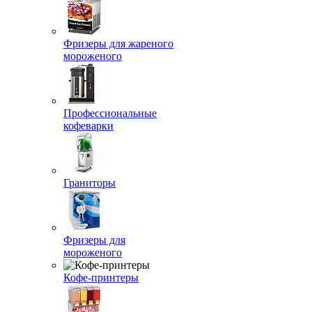
Фризеры для жареного
мороженого
Профессиональные
кофеварки
Граниторы
Фризеры для
мороженого
Кофе-принтеры