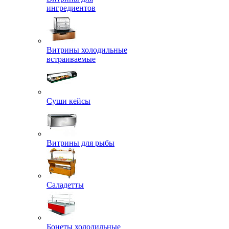
ингредиентов
Витрины холодильные
встраиваемые
Суши кейсы
Витрины для рыбы
Саладетты
Бонеты холодильные