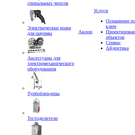
спиральных чипсов
Услуги
Оснащение п
ключ
Электрические ножи
Акции
Проектирова
для шаурмы
объектов
Сервис
Айдентика
Аксессуары для
электромеханического
оборудования
Турбоблендеры
Тестоделители