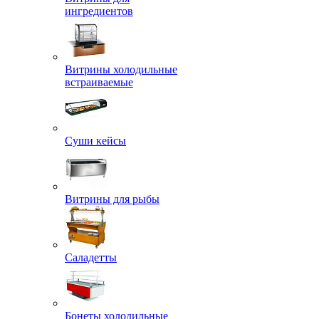
ингредиентов
Витрины холодильные
встраиваемые
Суши кейсы
Витрины для рыбы
Саладетты
Бонеты холодильные