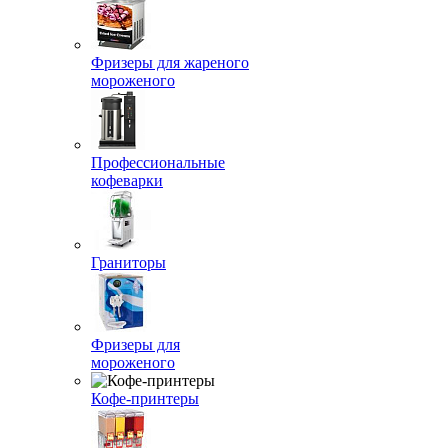
Фризеры для жареного
мороженого
Профессиональные
кофеварки
Граниторы
Фризеры для
мороженого
Кофе-принтеры