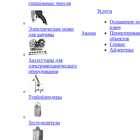
спиральных чипсов
Услуги
Оснащение п
ключ
Электрические ножи
Акции
Проектирова
для шаурмы
объектов
Сервис
Айдентика
Аксессуары для
электромеханического
оборудования
Турбоблендеры
Тестоделители