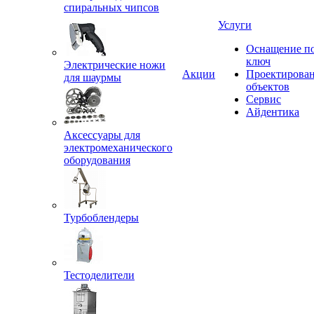
спиральных чипсов
Услуги
Оснащение п
ключ
Электрические ножи
Акции
Проектирова
для шаурмы
объектов
Сервис
Айдентика
Аксессуары для
электромеханического
оборудования
Турбоблендеры
Тестоделители