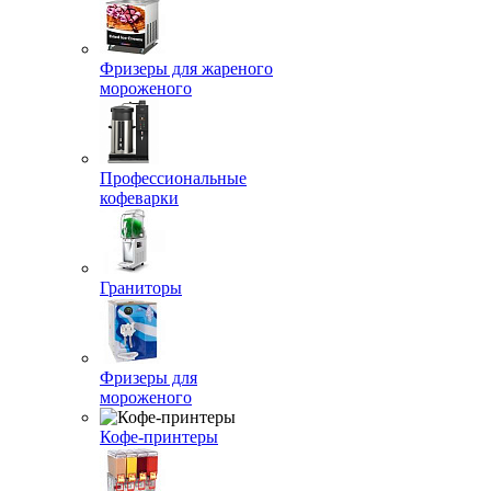
Фризеры для жареного
мороженого
Профессиональные
кофеварки
Граниторы
Фризеры для
мороженого
Кофе-принтеры