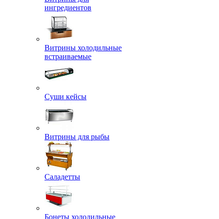
ингредиентов
Витрины холодильные
встраиваемые
Суши кейсы
Витрины для рыбы
Саладетты
Бонеты холодильные