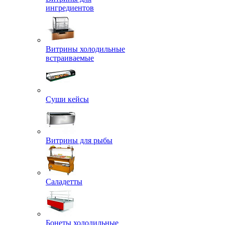
ингредиентов
Витрины холодильные
встраиваемые
Суши кейсы
Витрины для рыбы
Саладетты
Бонеты холодильные