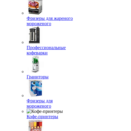
Фризеры для жареного
мороженого
Профессиональные
кофеварки
Граниторы
Фризеры для
мороженого
Кофе-принтеры