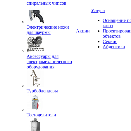
спиральных чипсов
Услуги
Оснащение п
ключ
Электрические ножи
Акции
Проектирова
для шаурмы
объектов
Сервис
Айдентика
Аксессуары для
электромеханического
оборудования
Турбоблендеры
Тестоделители