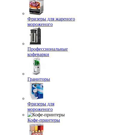
Фризеры для жареного
мороженого
Профессиональные
кофеварки
Граниторы
Фризеры для
мороженого
Кофе-принтеры