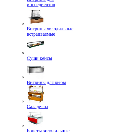
ингредиентов
Витрины холодильные
встраиваемые
Суши кейсы
Витрины для рыбы
Саладетты
Бонеты холодильные