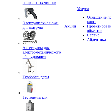
спиральных чипсов
Услуги
Оснащение п
ключ
Электрические ножи
Акции
Проектирова
для шаурмы
объектов
Сервис
Айдентика
Аксессуары для
электромеханического
оборудования
Турбоблендеры
Тестоделители