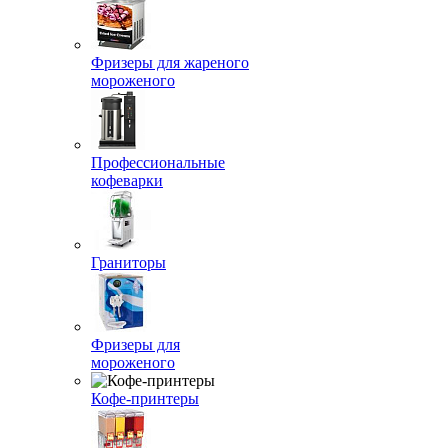
Фризеры для жареного
мороженого
Профессиональные
кофеварки
Граниторы
Фризеры для
мороженого
Кофе-принтеры