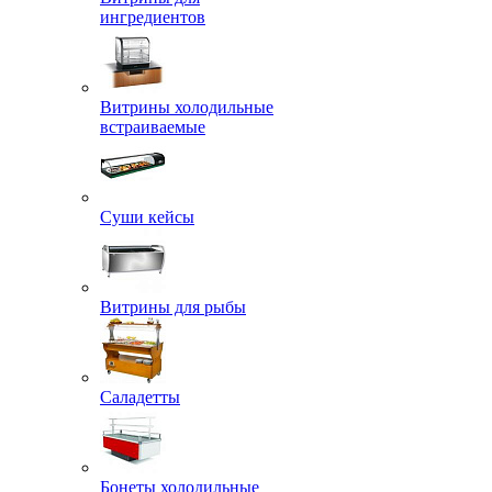
ингредиентов
Витрины холодильные
встраиваемые
Суши кейсы
Витрины для рыбы
Саладетты
Бонеты холодильные