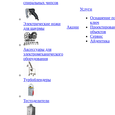
спиральных чипсов
Услуги
Оснащение п
ключ
Электрические ножи
Акции
Проектирова
для шаурмы
объектов
Сервис
Айдентика
Аксессуары для
электромеханического
оборудования
Турбоблендеры
Тестоделители