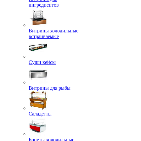
ингредиентов
Витрины холодильные
встраиваемые
Суши кейсы
Витрины для рыбы
Саладетты
Бонеты холодильные