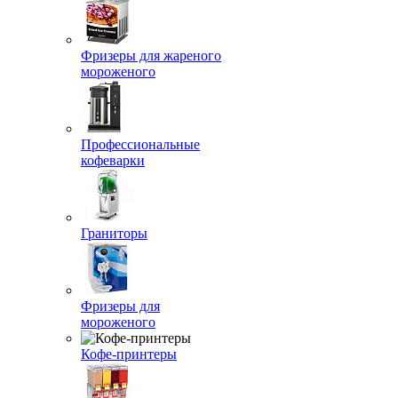
Фризеры для жареного
мороженого
Профессиональные
кофеварки
Граниторы
Фризеры для
мороженого
Кофе-принтеры