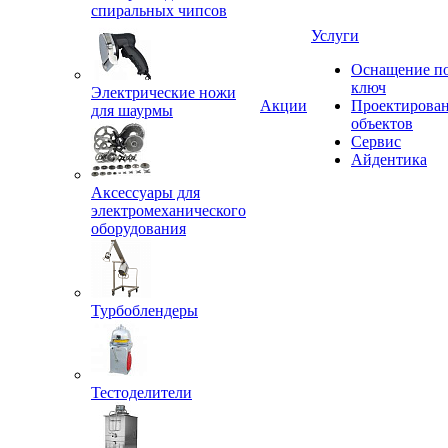
спиральных чипсов
Услуги
Оснащение п
ключ
Электрические ножи
Акции
Проектирова
для шаурмы
объектов
Сервис
Айдентика
Аксессуары для
электромеханического
оборудования
Турбоблендеры
Тестоделители