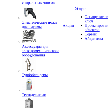
спиральных чипсов
Услуги
Оснащение п
ключ
Электрические ножи
Акции
Проектирова
для шаурмы
объектов
Сервис
Айдентика
Аксессуары для
электромеханического
оборудования
Турбоблендеры
Тестоделители