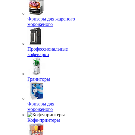
Фризеры для жареного
мороженого
Профессиональные
кофеварки
Граниторы
Фризеры для
мороженого
Кофе-принтеры