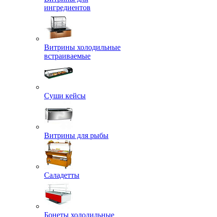
ингредиентов
Витрины холодильные
встраиваемые
Суши кейсы
Витрины для рыбы
Саладетты
Бонеты холодильные