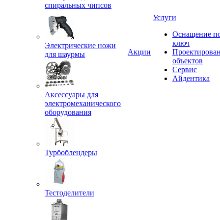
спиральных чипсов
Услуги
Оснащение п
ключ
Электрические ножи
Акции
Проектирова
для шаурмы
объектов
Сервис
Айдентика
Аксессуары для
электромеханического
оборудования
Турбоблендеры
Тестоделители