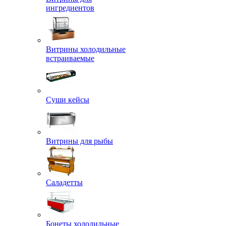
ингредиентов
Витрины холодильные
встраиваемые
Суши кейсы
Витрины для рыбы
Саладетты
Бонеты холодильные