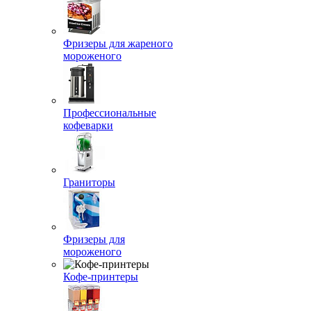
Фризеры для жареного
мороженого
Профессиональные
кофеварки
Граниторы
Фризеры для
мороженого
Кофе-принтеры