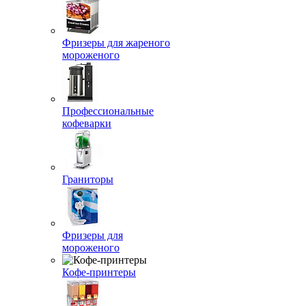
Фризеры для жареного
мороженого
Профессиональные
кофеварки
Граниторы
Фризеры для
мороженого
Кофе-принтеры