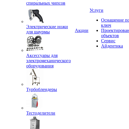
спиральных чипсов
Услуги
Оснащение п
ключ
Электрические ножи
Акции
Проектирова
для шаурмы
объектов
Сервис
Айдентика
Аксессуары для
электромеханического
оборудования
Турбоблендеры
Тестоделители