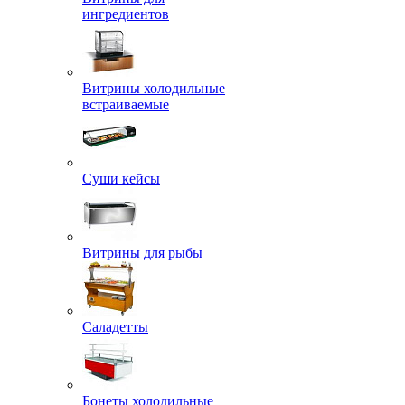
ингредиентов
Витрины холодильные
встраиваемые
Суши кейсы
Витрины для рыбы
Саладетты
Бонеты холодильные