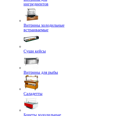
ингредиентов
Витрины холодильные
встраиваемые
Суши кейсы
Витрины для рыбы
Саладетты
Бонеты холодильные