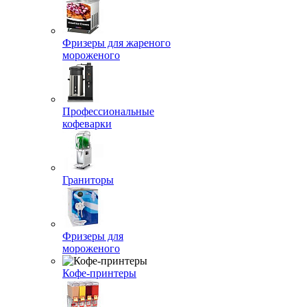
Фризеры для жареного
мороженого
Профессиональные
кофеварки
Граниторы
Фризеры для
мороженого
Кофе-принтеры