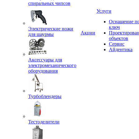
спиральных чипсов
Услуги
Оснащение п
ключ
Электрические ножи
Акции
Проектирова
для шаурмы
объектов
Сервис
Айдентика
Аксессуары для
электромеханического
оборудования
Турбоблендеры
Тестоделители