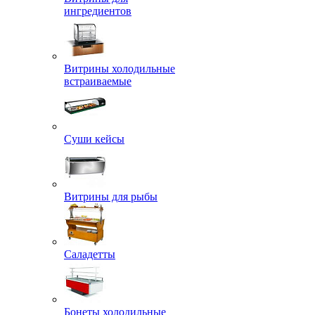
ингредиентов
Витрины холодильные
встраиваемые
Суши кейсы
Витрины для рыбы
Саладетты
Бонеты холодильные