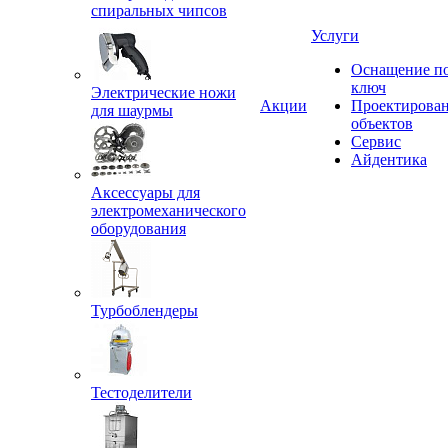
спиральных чипсов
Услуги
Оснащение п
ключ
Электрические ножи
Акции
Проектирова
для шаурмы
объектов
Сервис
Айдентика
Аксессуары для
электромеханического
оборудования
Турбоблендеры
Тестоделители