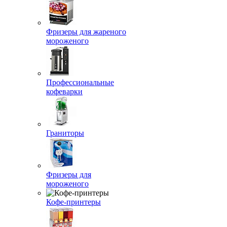
Фризеры для жареного
мороженого
Профессиональные
кофеварки
Граниторы
Фризеры для
мороженого
Кофе-принтеры