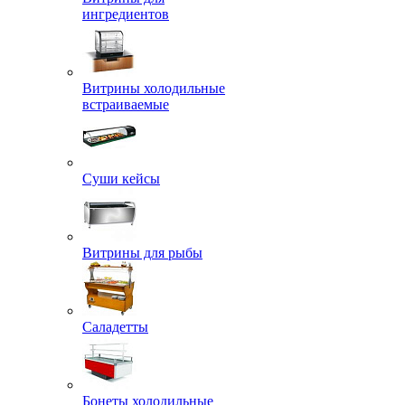
ингредиентов
Витрины холодильные
встраиваемые
Суши кейсы
Витрины для рыбы
Саладетты
Бонеты холодильные