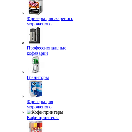
Фризеры для жареного
мороженого
Профессиональные
кофеварки
Граниторы
Фризеры для
мороженого
Кофе-принтеры