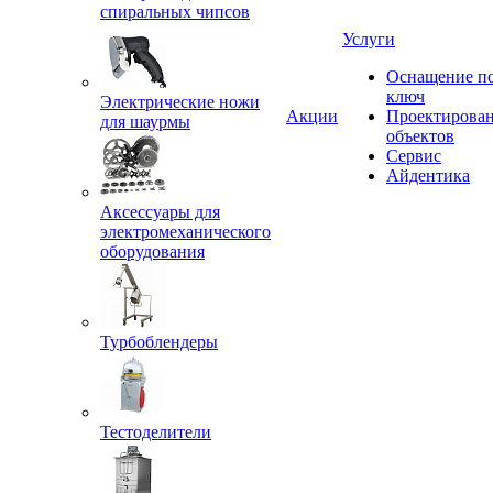
спиральных чипсов
Услуги
Оснащение п
ключ
Электрические ножи
Акции
Проектирова
для шаурмы
объектов
Сервис
Айдентика
Аксессуары для
электромеханического
оборудования
Турбоблендеры
Тестоделители