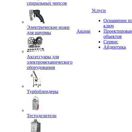
спиральных чипсов
Услуги
Оснащение п
ключ
Электрические ножи
Акции
Проектирова
для шаурмы
объектов
Сервис
Айдентика
Аксессуары для
электромеханического
оборудования
Турбоблендеры
Тестоделители