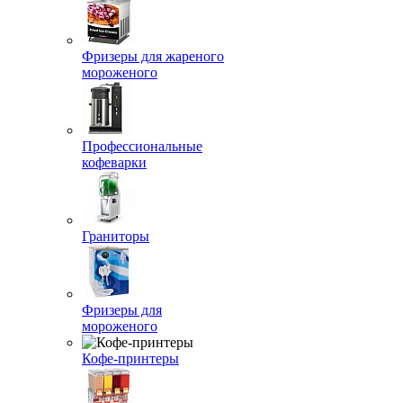
Фризеры для жареного
мороженого
Профессиональные
кофеварки
Граниторы
Фризеры для
мороженого
Кофе-принтеры