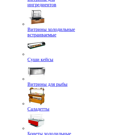
ингредиентов
Витрины холодильные
встраиваемые
Суши кейсы
Витрины для рыбы
Саладетты
Бонеты холодильные