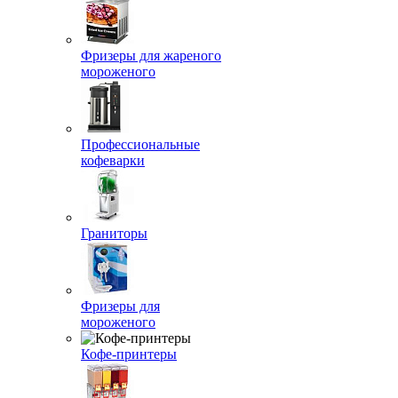
Фризеры для жареного
мороженого
Профессиональные
кофеварки
Граниторы
Фризеры для
мороженого
Кофе-принтеры