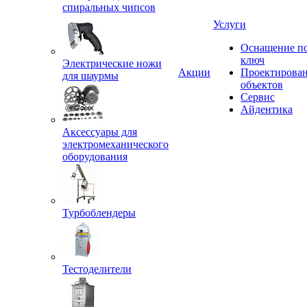
спиральных чипсов
Услуги
Оснащение п
ключ
Электрические ножи
Акции
Проектирова
для шаурмы
объектов
Сервис
Айдентика
Аксессуары для
электромеханического
оборудования
Турбоблендеры
Тестоделители