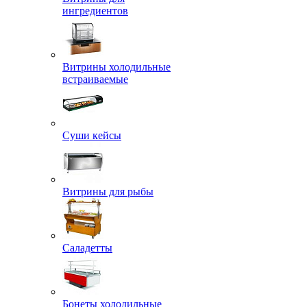
ингредиентов
Витрины холодильные
встраиваемые
Суши кейсы
Витрины для рыбы
Саладетты
Бонеты холодильные