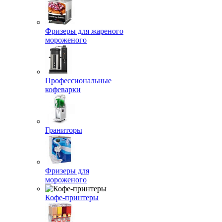
Фризеры для жареного
мороженого
Профессиональные
кофеварки
Граниторы
Фризеры для
мороженого
Кофе-принтеры