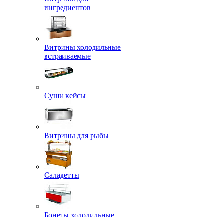
ингредиентов
Витрины холодильные
встраиваемые
Суши кейсы
Витрины для рыбы
Саладетты
Бонеты холодильные