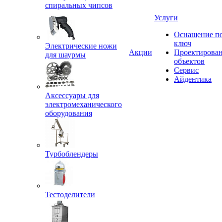
спиральных чипсов
Услуги
Оснащение п
ключ
Электрические ножи
Акции
Проектирова
для шаурмы
объектов
Сервис
Айдентика
Аксессуары для
электромеханического
оборудования
Турбоблендеры
Тестоделители