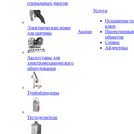
спиральных чипсов
Услуги
Оснащение п
ключ
Электрические ножи
Акции
Проектирова
для шаурмы
объектов
Сервис
Айдентика
Аксессуары для
электромеханического
оборудования
Турбоблендеры
Тестоделители