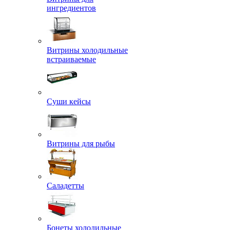
ингредиентов
Витрины холодильные
встраиваемые
Суши кейсы
Витрины для рыбы
Саладетты
Бонеты холодильные