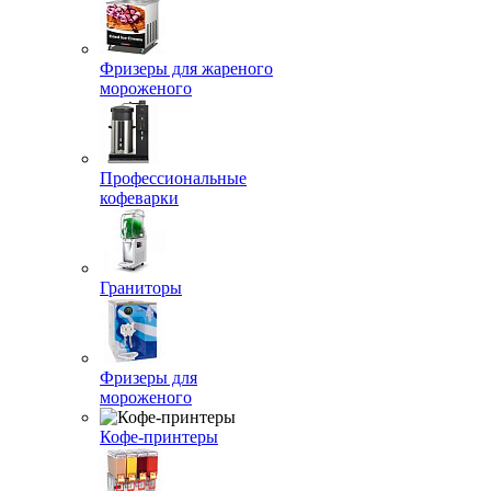
Фризеры для жареного
мороженого
Профессиональные
кофеварки
Граниторы
Фризеры для
мороженого
Кофе-принтеры