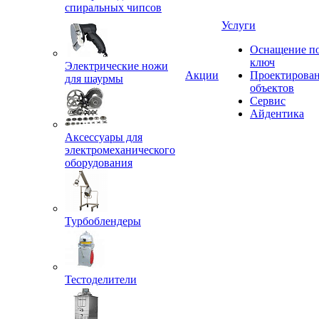
спиральных чипсов
Услуги
Оснащение п
ключ
Электрические ножи
Акции
Проектирова
для шаурмы
объектов
Сервис
Айдентика
Аксессуары для
электромеханического
оборудования
Турбоблендеры
Тестоделители