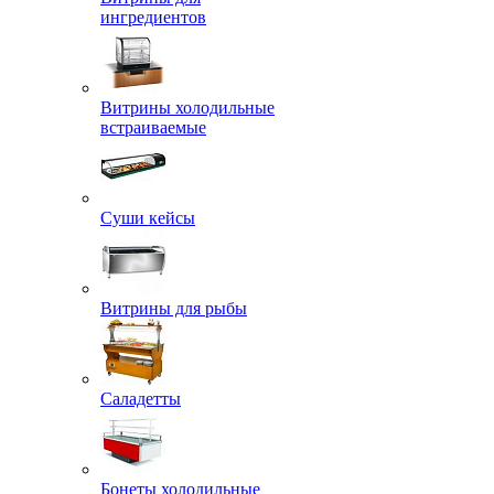
ингредиентов
Витрины холодильные
встраиваемые
Суши кейсы
Витрины для рыбы
Саладетты
Бонеты холодильные