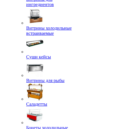
ингредиентов
Витрины холодильные
встраиваемые
Суши кейсы
Витрины для рыбы
Саладетты
Бонеты холодильные