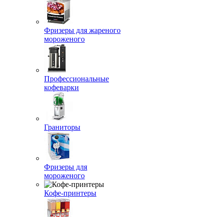
Фризеры для жареного
мороженого
Профессиональные
кофеварки
Граниторы
Фризеры для
мороженого
Кофе-принтеры