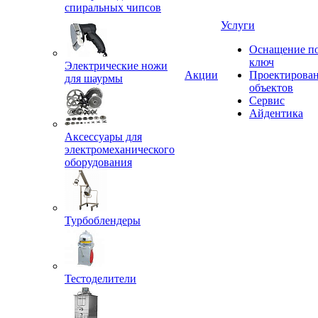
спиральных чипсов
Услуги
Оснащение п
ключ
Электрические ножи
Акции
Проектирова
для шаурмы
объектов
Сервис
Айдентика
Аксессуары для
электромеханического
оборудования
Турбоблендеры
Тестоделители