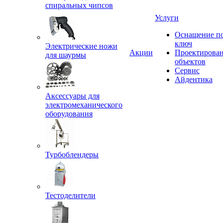
спиральных чипсов
Услуги
Оснащение п
ключ
Электрические ножи
Акции
Проектирова
для шаурмы
объектов
Сервис
Айдентика
Аксессуары для
электромеханического
оборудования
Турбоблендеры
Тестоделители