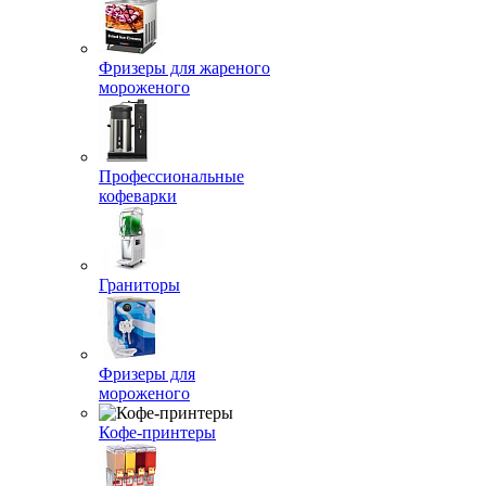
Фризеры для жареного
мороженого
Профессиональные
кофеварки
Граниторы
Фризеры для
мороженого
Кофе-принтеры