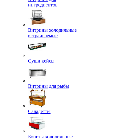
ингредиентов
Витрины холодильные
встраиваемые
Суши кейсы
Витрины для рыбы
Саладетты
Бонеты холодильные