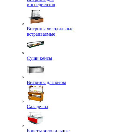
ингредиентов
Витрины холодильные
встраиваемые
Суши кейсы
Витрины для рыбы
Саладетты
Бонеты холодильные