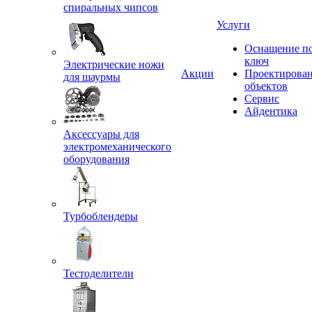
спиральных чипсов
Услуги
Оснащение п
ключ
Электрические ножи
Акции
Проектирова
для шаурмы
объектов
Сервис
Айдентика
Аксессуары для
электромеханического
оборудования
Турбоблендеры
Тестоделители