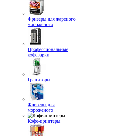
Фризеры для жареного
мороженого
Профессиональные
кофеварки
Граниторы
Фризеры для
мороженого
Кофе-принтеры