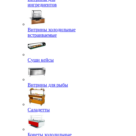
ингредиентов
Витрины холодильные
встраиваемые
Суши кейсы
Витрины для рыбы
Саладетты
Бонеты холодильные