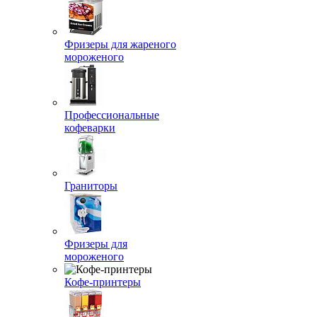
Фризеры для жареного
мороженого
Профессиональные
кофеварки
Граниторы
Фризеры для
мороженого
Кофе-принтеры