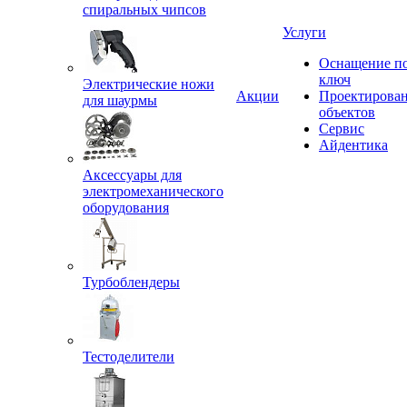
спиральных чипсов
Услуги
Оснащение п
ключ
Электрические ножи
Акции
Проектирова
для шаурмы
объектов
Сервис
Айдентика
Аксессуары для
электромеханического
оборудования
Турбоблендеры
Тестоделители