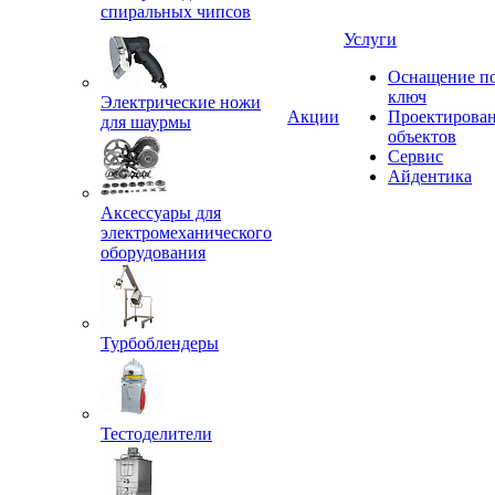
спиральных чипсов
Услуги
Оснащение п
ключ
Электрические ножи
Акции
Проектирова
для шаурмы
объектов
Сервис
Айдентика
Аксессуары для
электромеханического
оборудования
Турбоблендеры
Тестоделители