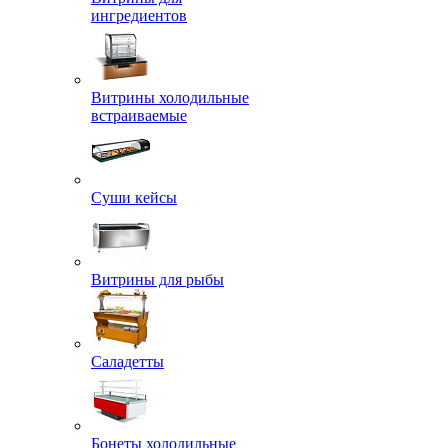
ингредиентов
Витрины холодильные
встраиваемые
Суши кейсы
Витрины для рыбы
Саладетты
Бонеты холодильные