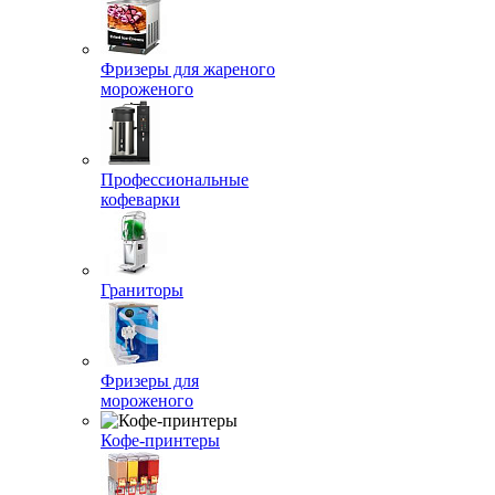
Фризеры для жареного
мороженого
Профессиональные
кофеварки
Граниторы
Фризеры для
мороженого
Кофе-принтеры