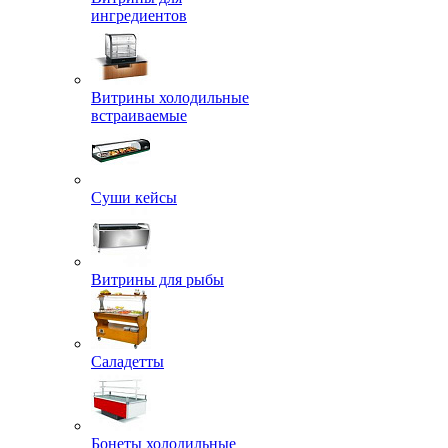
ингредиентов
Витрины холодильные
встраиваемые
Суши кейсы
Витрины для рыбы
Саладетты
Бонеты холодильные