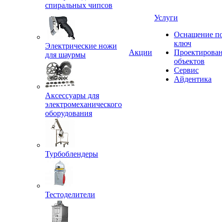
спиральных чипсов
Услуги
Оснащение п
ключ
Электрические ножи
Акции
Проектирова
для шаурмы
объектов
Сервис
Айдентика
Аксессуары для
электромеханического
оборудования
Турбоблендеры
Тестоделители