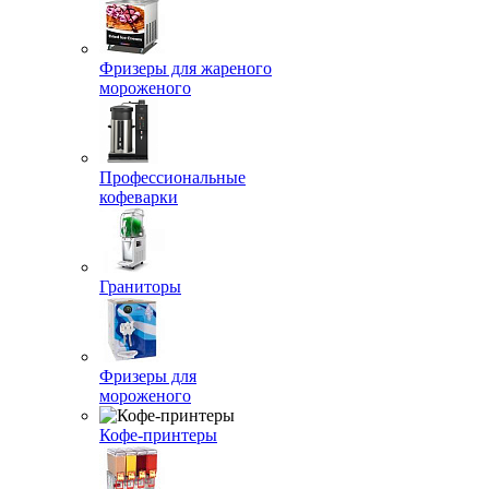
Фризеры для жареного
мороженого
Профессиональные
кофеварки
Граниторы
Фризеры для
мороженого
Кофе-принтеры