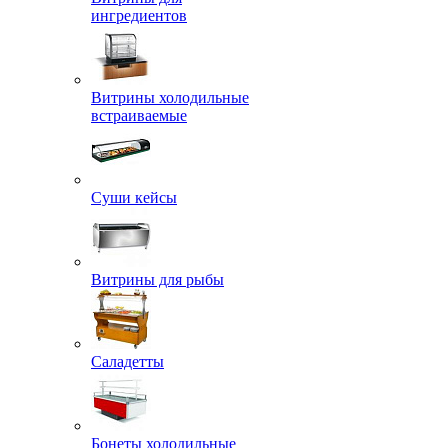
ингредиентов
Витрины холодильные
встраиваемые
Суши кейсы
Витрины для рыбы
Саладетты
Бонеты холодильные