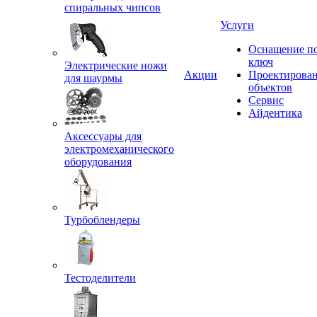
спиральных чипсов
Услуги
Оснащение п
ключ
Электрические ножи
Акции
Проектирова
для шаурмы
объектов
Сервис
Айдентика
Аксессуары для
электромеханического
оборудования
Турбоблендеры
Тестоделители