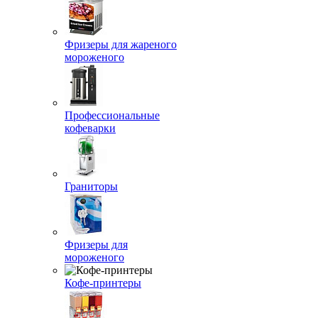
Фризеры для жареного
мороженого
Профессиональные
кофеварки
Граниторы
Фризеры для
мороженого
Кофе-принтеры