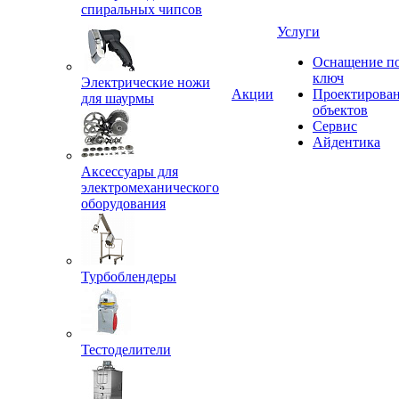
спиральных чипсов
Услуги
Оснащение п
ключ
Электрические ножи
Акции
Проектирова
для шаурмы
объектов
Сервис
Айдентика
Аксессуары для
электромеханического
оборудования
Турбоблендеры
Тестоделители