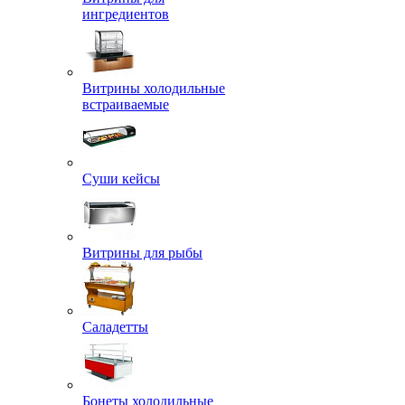
ингредиентов
Витрины холодильные
встраиваемые
Суши кейсы
Витрины для рыбы
Саладетты
Бонеты холодильные