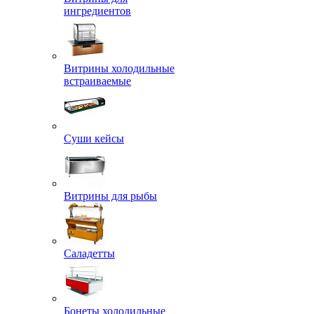
ингредиентов
Витрины холодильные
встраиваемые
Суши кейсы
Витрины для рыбы
Саладетты
Бонеты холодильные