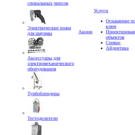
спиральных чипсов
Услуги
Оснащение п
ключ
Электрические ножи
Акции
Проектирова
для шаурмы
объектов
Сервис
Айдентика
Аксессуары для
электромеханического
оборудования
Турбоблендеры
Тестоделители