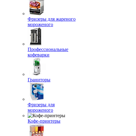
Фризеры для жареного
мороженого
Профессиональные
кофеварки
Граниторы
Фризеры для
мороженого
Кофе-принтеры