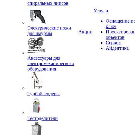
спиральных чипсов
Услуги
Оснащение п
ключ
Электрические ножи
Акции
Проектирова
для шаурмы
объектов
Сервис
Айдентика
Аксессуары для
электромеханического
оборудования
Турбоблендеры
Тестоделители