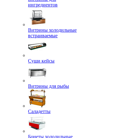
ингредиентов
Витрины холодильные
встраиваемые
Суши кейсы
Витрины для рыбы
Саладетты
Бонеты холодильные