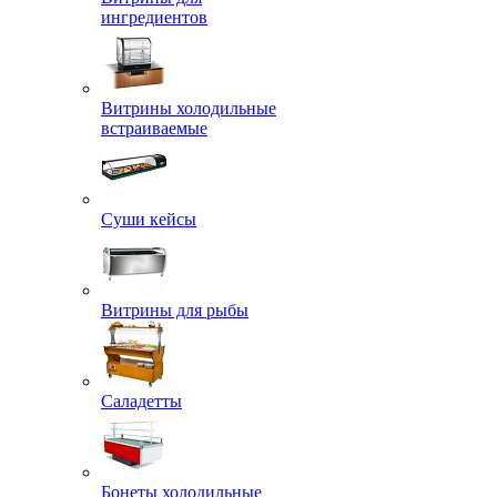
ингредиентов
Витрины холодильные
встраиваемые
Суши кейсы
Витрины для рыбы
Саладетты
Бонеты холодильные