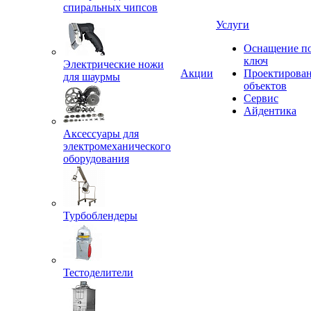
спиральных чипсов
Услуги
Оснащение п
ключ
Электрические ножи
Акции
Проектирова
для шаурмы
объектов
Сервис
Айдентика
Аксессуары для
электромеханического
оборудования
Турбоблендеры
Тестоделители