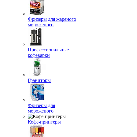
Фризеры для жареного
мороженого
Профессиональные
кофеварки
Граниторы
Фризеры для
мороженого
Кофе-принтеры