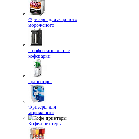
Фризеры для жареного
мороженого
Профессиональные
кофеварки
Граниторы
Фризеры для
мороженого
Кофе-принтеры