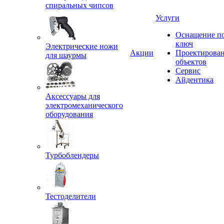
спиральных чипсов
Услуги
Оснащение п
ключ
Электрические ножи
Акции
Проектирова
для шаурмы
объектов
Сервис
Айдентика
Аксессуары для
электромеханического
оборудования
Турбоблендеры
Тестоделители