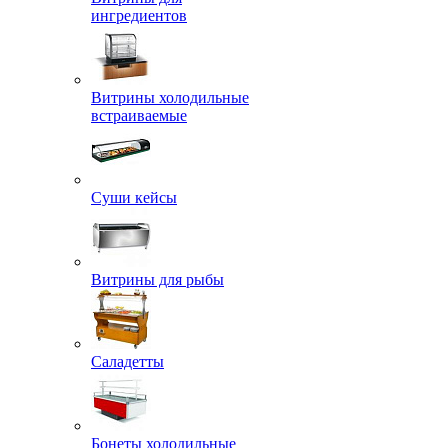
ингредиентов
Витрины холодильные
встраиваемые
Суши кейсы
Витрины для рыбы
Саладетты
Бонеты холодильные