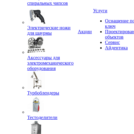
спиральных чипсов
Услуги
Оснащение п
ключ
Электрические ножи
Акции
Проектирова
для шаурмы
объектов
Сервис
Айдентика
Аксессуары для
электромеханического
оборудования
Турбоблендеры
Тестоделители