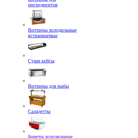
ингредиентов
Витрины холодильные
встраиваемые
Суши кейсы
Витрины для рыбы
Саладетты
Бонеты холодильные