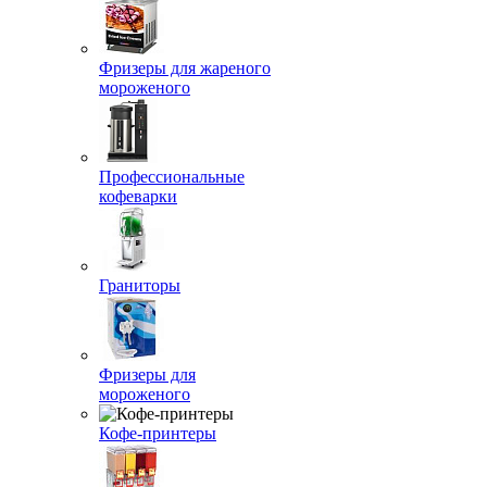
Фризеры для жареного
мороженого
Профессиональные
кофеварки
Граниторы
Фризеры для
мороженого
Кофе-принтеры