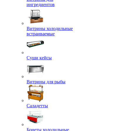
ингредиентов
Витрины холодильные
встраиваемые
Суши кейсы
Витрины для рыбы
Саладетты
Бонеты холодильные