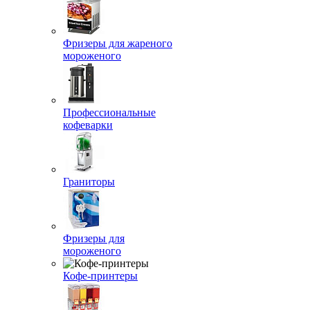
Фризеры для жареного
мороженого
Профессиональные
кофеварки
Граниторы
Фризеры для
мороженого
Кофе-принтеры