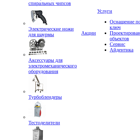
спиральных чипсов
Услуги
Оснащение п
ключ
Электрические ножи
Акции
Проектирова
для шаурмы
объектов
Сервис
Айдентика
Аксессуары для
электромеханического
оборудования
Турбоблендеры
Тестоделители