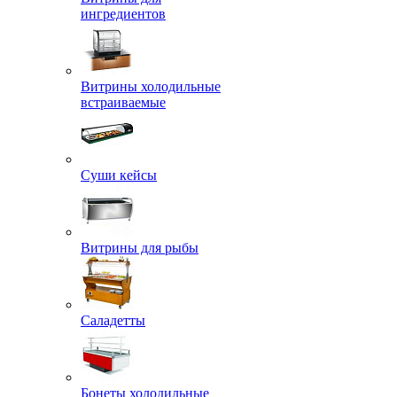
ингредиентов
Витрины холодильные
встраиваемые
Суши кейсы
Витрины для рыбы
Саладетты
Бонеты холодильные