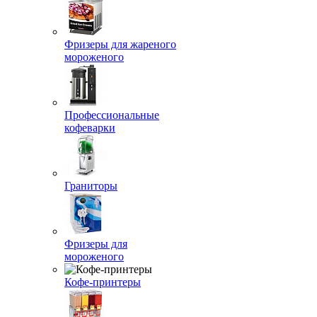
Фризеры для жареного
мороженого
Профессиональные
кофеварки
Граниторы
Фризеры для
мороженого
Кофе-принтеры