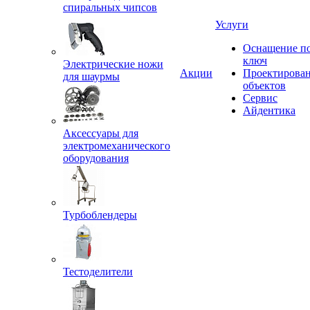
спиральных чипсов
Услуги
Оснащение п
ключ
Электрические ножи
Акции
Проектирова
для шаурмы
объектов
Сервис
Айдентика
Аксессуары для
электромеханического
оборудования
Турбоблендеры
Тестоделители